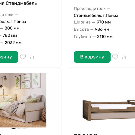
ия Стендмебель
—
Производитель
—
дитель
Стендмебель, г.Пенза
ель, г.Пенза
—
Ширина
970 мм
—
800 мм
—
Высота
986 мм
—
780 мм
—
Глубина
2110 мм
—
2032 мм
рзину
В корзину