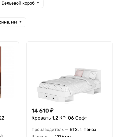
Бельевой короб
ина, мм
14 610
₽
22
Кровать 1,2 КР-06 Софт
—
Производитель
BTS, г. Пенза
за
—
Ширина
1236 мм