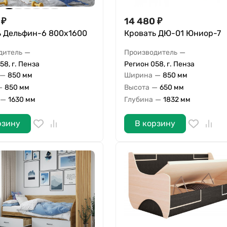
₽
14 480
₽
ь Дельфин-6 800х1600
Кровать ДЮ-01 Юниор-7
—
—
дитель
Производитель
58, г. Пенза
Регион 058, г. Пенза
—
—
850 мм
Ширина
850 мм
—
—
850 мм
Высота
650 мм
—
—
1630 мм
Глубина
1832 мм
рзину
В корзину