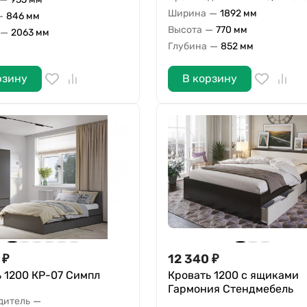
—
Ширина
1892 мм
—
846 мм
—
Высота
770 мм
—
2063 мм
—
Глубина
852 мм
рзину
В корзину
₽
12 340
₽
 1200 КР-07 Симпл
Кровать 1200 с ящиками
Гармония Стендмебель
—
дитель