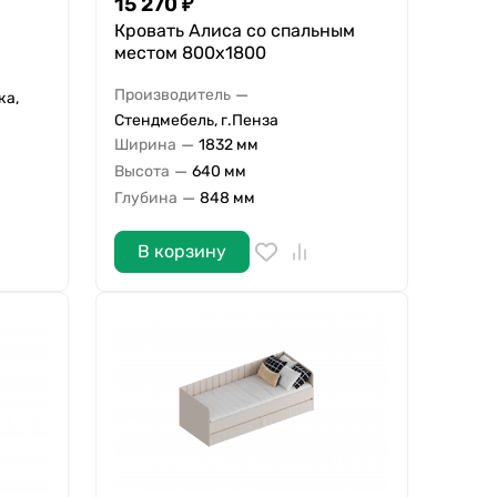
15 270
₽
Кровать Алиса со спальным
местом 800х1800
—
Производитель
ка,
Стендмебель, г.Пенза
—
Ширина
1832 мм
—
Высота
640 мм
—
Глубина
848 мм
В корзину