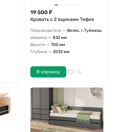
19 500
₽
Кровать с 2 ящиками Тефия
—
Производитель
Велес, г.Туймазы
—
Ширина
832 мм
—
Высота
700 мм
—
Глубина
2032 мм
В корзину