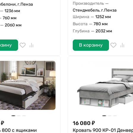
—
Производитель
белони, г.Пенза
Стендмебель, г.Пенза
—
1236 мм
—
Ширина
1252 мм
—
760 мм
—
Высота
780 мм
—
2060 мм
—
Глубина
2032 мм
рзину
В корзину
₽
16 080
₽
ь 800 с ящиками
Кровать 900 КР-01 Денве