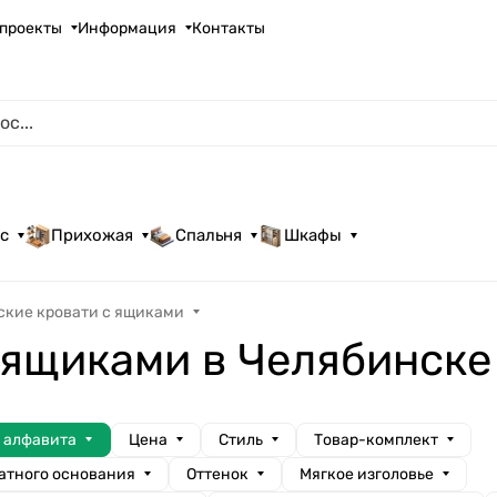
проекты
Информация
Контакты
с
Прихожая
Спальня
Шкафы
ские кровати с ящиками
 ящиками в Челябинске
а алфавита
Цена
Стиль
Товар-комплект
атного основания
Оттенок
Мягкое изголовье