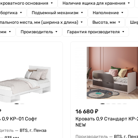
 кроватного основания
Наличие ящика для хранения
 бортика
Подъемный механизм
Наполнение
пального места, мм (ширина х длина)
Высота, мм
Шир
 мм
Производитель
Гарантия производителя
₽
16 680
₽
 0,9 КР-01 Софт
Кровать 0,9 Стандарт КР-
NEW
—
дитель
BTS, г. Пенза
—
Производитель
BTS, г. Пен
—
935 мм