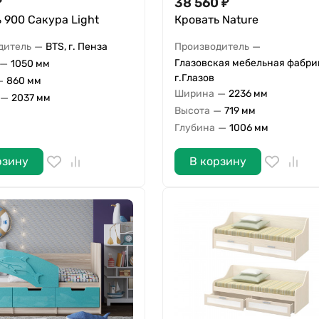
₽
38 560
₽
 900 Сакура Light
Кровать Nature
—
—
дитель
BTS, г. Пенза
Производитель
—
Глазовская мебельная фабри
1050 мм
г.Глазов
—
860 мм
—
Ширина
2236 мм
—
2037 мм
—
Высота
719 мм
—
Глубина
1006 мм
рзину
В корзину