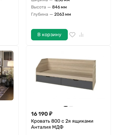
—
Высота
846 мм
—
Глубина
2063 мм
В корзину
16 190
₽
Кровать 800 с 2я ящиками
Анталия МДФ