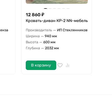
12 860
₽
Кровать-диван КР-2 NN-мебель
—
Пенза
Производитель
ИП Стеклянников
—
Ширина
940 мм
—
Высота
600 мм
—
Глубина
2032 мм
В корзину