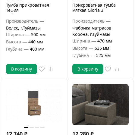
Тумба прикроватная
Прикроватная тумба
Тефия
мягкая Gloria 3
—
—
Производитель
Производитель
Велес, г.Туймазы
Фабрика матрасов
—
Корона, г.Туймазы
Ширина
500 мм
—
Ширина
470 мм
—
Высота
440 мм
—
Высота
635 мм
—
Глубина
400 мм
—
Глубина
525 мм
В корзину
В корзину
12 740
₽
12 280
₽