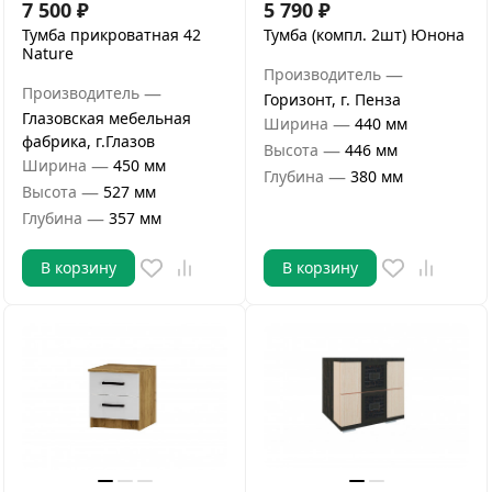
7 500
₽
5 790
₽
Тумба прикроватная 42
Тумба (компл. 2шт) Юнона
Nature
—
Производитель
—
Производитель
Горизонт, г. Пенза
Глазовская мебельная
—
Ширина
440 мм
фабрика, г.Глазов
—
Высота
446 мм
—
Ширина
450 мм
—
Глубина
380 мм
—
Высота
527 мм
—
Глубина
357 мм
В корзину
В корзину