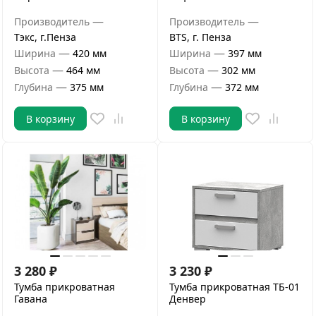
—
—
Производитель
Производитель
Тэкс, г.Пенза
BTS, г. Пенза
—
—
Ширина
420 мм
Ширина
397 мм
—
—
Высота
464 мм
Высота
302 мм
—
—
Глубина
375 мм
Глубина
372 мм
В корзину
В корзину
3 280
₽
3 230
₽
Тумба прикроватная
Тумба прикроватная ТБ-01
Гавана
Денвер