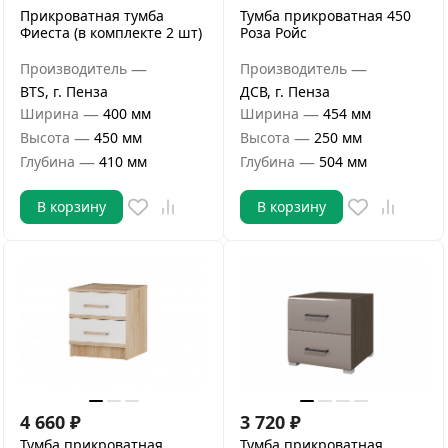
Прикроватная тумба
Тумба прикроватная 450
Фиеста (в комплекте 2 шт)
Роза Ройс
—
—
Производитель
Производитель
BTS, г. Пенза
ДСВ, г. Пенза
—
—
Ширина
400 мм
Ширина
454 мм
—
—
Высота
450 мм
Высота
250 мм
—
—
Глубина
410 мм
Глубина
504 мм
В корзину
В корзину
4 660
₽
3 720
₽
Тумба прикроватная
Тумба прикроватная