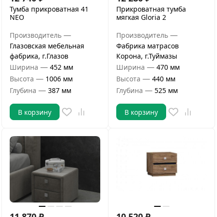
Тумба прикроватная 41
Прикроватная тумба
NEO
мягкая Gloria 2
—
—
Производитель
Производитель
Глазовская мебельная
Фабрика матрасов
фабрика, г.Глазов
Корона, г.Туймазы
—
—
Ширина
452 мм
Ширина
470 мм
—
—
Высота
1006 мм
Высота
440 мм
—
—
Глубина
387 мм
Глубина
525 мм
В корзину
В корзину
11 870
₽
10 520
₽