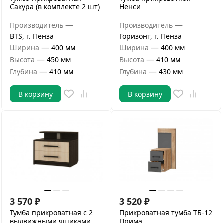
Сакура (в комплекте 2 шт)
Ненси
—
—
Производитель
Производитель
BTS, г. Пенза
Горизонт, г. Пенза
—
—
Ширина
400 мм
Ширина
400 мм
—
—
Высота
450 мм
Высота
410 мм
—
—
Глубина
410 мм
Глубина
430 мм
В корзину
В корзину
3 570
₽
3 520
₽
Тумба прикроватная с 2
Прикроватная тумба ТБ-12
выдвижными ящиками
Прима