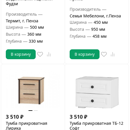
Фудзи
—
Производитель
—
Производитель
Семья Мебелони, г.Пенза
Термит, г. Пенза
—
Ширина
450 мм
—
Ширина
500 мм
—
Высота
950 мм
—
Высота
360 мм
—
Глубина
458 мм
—
Глубина
330 мм
В корзину
В корзину
3 510
₽
3 510
₽
Тумба прикроватная
Тумба прикроватная ТБ-12
Лирика
Софт