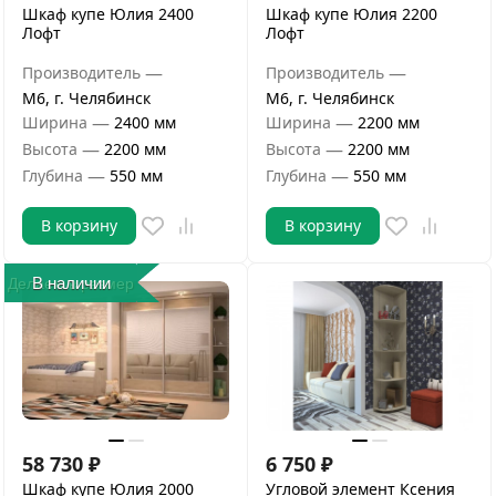
Шкаф купе Юлия 2400
Шкаф купе Юлия 2200
Лофт
Лофт
—
—
Производитель
Производитель
М6, г. Челябинск
М6, г. Челябинск
—
—
Ширина
2400 мм
Ширина
2200 мм
—
—
Высота
2200 мм
Высота
2200 мм
—
—
Глубина
550 мм
Глубина
550 мм
В корзину
В корзину
В наличии
Делаем в размер
58 730
₽
6 750
₽
Шкаф купе Юлия 2000
Угловой элемент Ксения