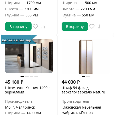
—
—
Ширина
1700 мм
Ширина
1500 мм
—
—
Высота
2200 мм
Высота
2200 мм
—
—
Глубина
550 мм
Глубина
550 мм
В корзину
В корзину
Делаем в размер
45 180
₽
44 030
₽
Шкаф купе Ксения 1400 с
Шкаф 54 фасад
зеркалами
зеркало+зеркало Nature
—
—
Производитель
Производитель
М6, г. Челябинск
Глазовская мебельная
—
фабрика, г.Глазов
Ширина
1400 мм