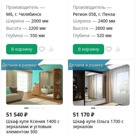
—
—
Производитель
Производитель
М6, г. Челябинск
Регион 058, г. Пенза
—
—
Ширина
2000 мм
Ширина
2400 мм
—
—
Высота
2200 мм
Высота
2600 мм
—
—
Глубина
550 мм
Глубина
520 мм
В корзину
В корзину
Делаем в размер
Делаем в размер
51 540
₽
51 170
₽
Шкаф купе Ксения 1400 с
Шкаф купе Ольга 1700 с
зеркалами и угловым
зеркалом
элементом 300