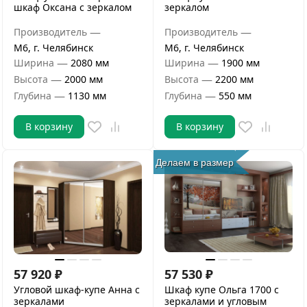
шкаф Оксана с зеркалом
зеркалом
—
—
Производитель
Производитель
М6, г. Челябинск
М6, г. Челябинск
—
—
Ширина
2080 мм
Ширина
1900 мм
—
—
Высота
2000 мм
Высота
2200 мм
—
—
Глубина
1130 мм
Глубина
550 мм
В корзину
В корзину
Делаем в размер
57 920
₽
57 530
₽
Угловой шкаф-купе Анна с
Шкаф купе Ольга 1700 с
зеркалами
зеркалами и угловым