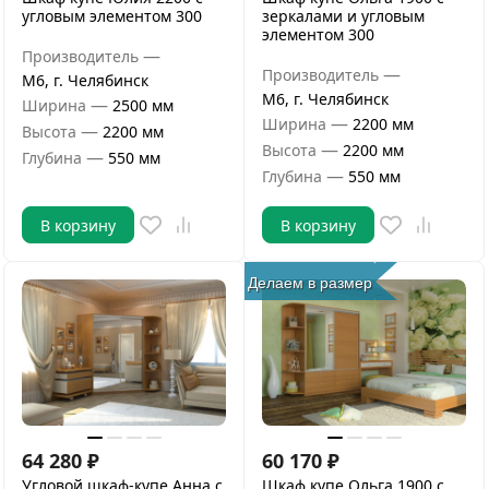
угловым элементом 300
зеркалами и угловым
элементом 300
—
Производитель
—
Производитель
М6, г. Челябинск
М6, г. Челябинск
—
Ширина
2500 мм
—
Ширина
2200 мм
—
Высота
2200 мм
—
Высота
2200 мм
—
Глубина
550 мм
—
Глубина
550 мм
В корзину
В корзину
Делаем в размер
64 280
₽
60 170
₽
Угловой шкаф-купе Анна с
Шкаф купе Ольга 1900 с