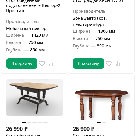
Стол обеденный
Стол раздвижной TWIST
подстолье венге Вектор-2
Престиж
—
Производитель
Зона Завтраков,
—
Производитель
г.Екатеринбург
Мебельный вектор
—
Ширина
1300 мм
—
Ширина
1420 мм
—
Высота
750 мм
—
Высота
750 мм
—
Глубина
800 мм
—
Глубина
850 мм
В корзину
В корзину
26 990
₽
26 900
₽
Стол обеденный
Стол кухонный