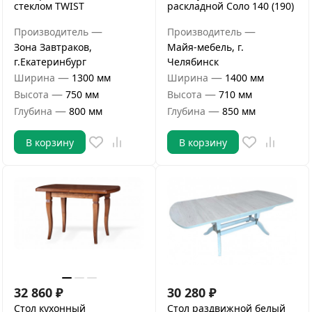
стеклом TWIST
раскладной Соло 140 (190)
—
—
Производитель
Производитель
Зона Завтраков,
Майя-мебель, г.
г.Екатеринбург
Челябинск
—
—
Ширина
1300 мм
Ширина
1400 мм
—
—
Высота
750 мм
Высота
710 мм
—
—
Глубина
800 мм
Глубина
850 мм
В корзину
В корзину
32 860
₽
30 280
₽
Стол кухонный
Стол раздвижной белый