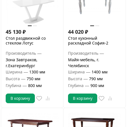
45 130
₽
44 020
₽
Стол раздвижной со
Стол кухонный
стеклом Лотус
раскладной София-2
—
—
Производитель
Производитель
Зона Завтраков,
Майя-мебель, г.
г.Екатеринбург
Челябинск
—
—
Ширина
1300 мм
Ширина
1400 мм
—
—
Высота
750 мм
Высота
790 мм
—
—
Глубина
800 мм
Глубина
900 мм
В корзину
В корзину