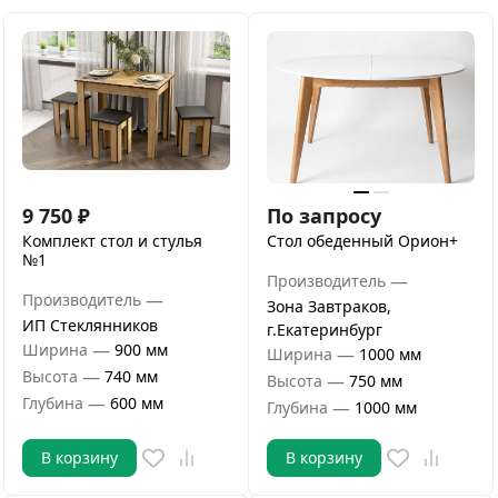
9 750
₽
По запросу
Комплект стол и стулья
Стол обеденный Орион+
№1
—
Производитель
—
Производитель
Зона Завтраков,
ИП Стеклянников
г.Екатеринбург
—
Ширина
900 мм
—
Ширина
1000 мм
—
Высота
740 мм
—
Высота
750 мм
—
Глубина
600 мм
—
Глубина
1000 мм
В корзину
В корзину