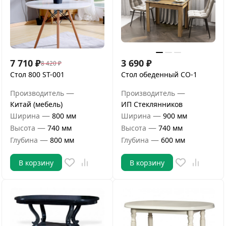
7 710
₽
3 690
₽
8 420
₽
Стол 800 ST-001
Стол обеденный СО-1
—
—
Производитель
Производитель
Китай (мебель)
ИП Стеклянников
—
—
Ширина
800 мм
Ширина
900 мм
—
—
Высота
740 мм
Высота
740 мм
—
—
Глубина
800 мм
Глубина
600 мм
В корзину
В корзину