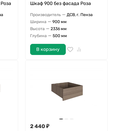
 Роза
Шкаф 900 без фасада Роза
—
за
Производитель
ДСВ, г. Пенза
—
Ширина
900 мм
—
Высота
2336 мм
—
Глубина
500 мм
В корзину
2 440
₽