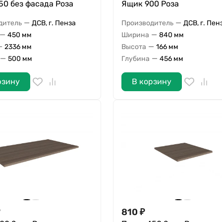
0 без фасада Роза
Ящик 900 Роза
—
—
дитель
ДСВ, г. Пенза
Производитель
ДСВ, г. Пен
—
—
450 мм
Ширина
840 мм
—
—
2336 мм
Высота
166 мм
—
—
500 мм
Глубина
456 мм
рзину
В корзину
810
₽