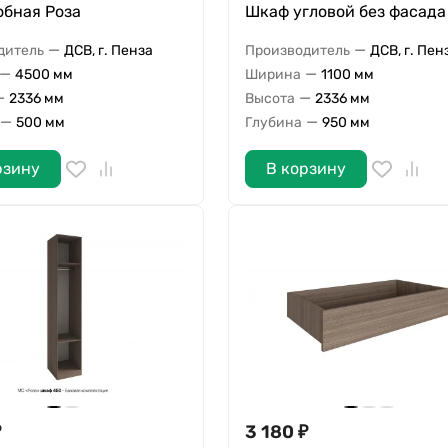
обная Роза
Шкаф угловой без фасада
—
—
дитель
ДСВ, г. Пенза
Производитель
ДСВ, г. Пен
—
—
4500 мм
Ширина
1100 мм
—
—
2336 мм
Высота
2336 мм
—
—
500 мм
Глубина
950 мм
рзину
В корзину
₽
3 180
₽