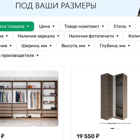
вка товаров
Цена
Товар-комплект
Стиль
фа
Наличие зеркала
Наличие фотопечати
Коли
ние
Ширина, мм
Высота, мм
Глубина, мм
я производителя
₽
19 550
₽