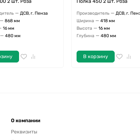
00 2 шт. Роза
Полка 450 2 шт. Роза
—
—
дитель
ДСВ, г. Пенза
Производитель
ДСВ, г. Пен
—
—
868 мм
Ширина
418 мм
—
—
16 мм
Высота
16 мм
—
—
480 мм
Глубина
480 мм
рзину
В корзину
О компании
Реквизиты