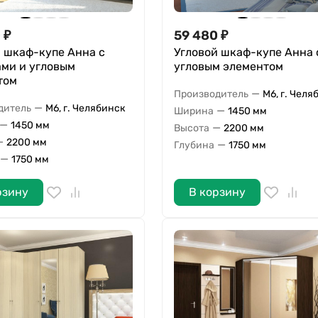
0
₽
59 480
₽
 шкаф-купе Анна с
Угловой шкаф-купе Анна 
ами и угловым
угловым элементом
том
—
Производитель
М6, г. Челя
—
дитель
М6, г. Челябинск
—
Ширина
1450 мм
—
1450 мм
—
Высота
2200 мм
—
2200 мм
—
Глубина
1750 мм
—
1750 мм
рзину
В корзину