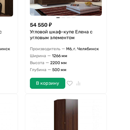
54 550
₽
с
Угловой шкаф-купе Елена с
угловым элементом
—
бинск
Производитель
М6, г. Челябинск
—
Ширина
1266 мм
—
Высота
2200 мм
—
Глубина
500 мм
В корзину