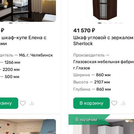
₽
41 570
₽
 шкаф-купе Елена с
Шкаф угловой с зеркалом
ами
Sherlock
—
—
дитель
М6, г. Челябинск
Производитель
—
Глазовская мебельная фабри
1266 мм
г.Глазов
—
2200 мм
—
Ширина
860 мм
—
500 мм
—
Высота
2107 мм
—
Глубина
860 мм
рзину
В корзину
В наличии