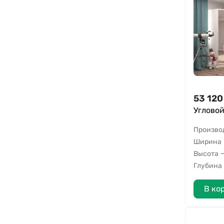
53 120
Углово
Произво
Ширина
Высота
Глубина
В ко