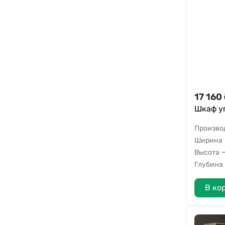
17 160
Шкаф уг
Произво
Ширина
Высота
Глубина
В ко