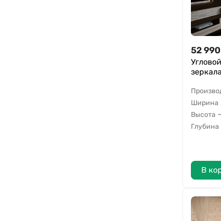
52 990
Угловой
зеркал
Произво
Ширина
Высота
Глубина
В ко