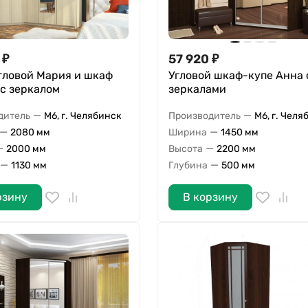
₽
57 920
₽
гловой Мария и шкаф
Угловой шкаф-купе Анна 
с зеркалом
зеркалами
—
—
дитель
М6, г. Челябинск
Производитель
М6, г. Челя
—
—
2080 мм
Ширина
1450 мм
—
—
2000 мм
Высота
2200 мм
—
—
1130 мм
Глубина
500 мм
рзину
В корзину