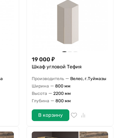
19 000
₽
Шкаф угловой Тефия
—
за
Производитель
Велес, г.Туймазы
—
Ширина
800 мм
—
Высота
2200 мм
—
Глубина
800 мм
В корзину