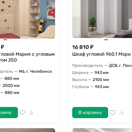
₽
16 810
₽
гловой Мария с угловым
Шкаф угловой 960.1 Мори
том 250
—
Производитель
ДСВ, г. Пен
—
дитель
М6, г. Челябинск
—
Ширина
943 мм
—
880 мм
—
Высота
2100 мм
—
2000 мм
—
Глубина
943 мм
—
880 мм
рзину
В корзину