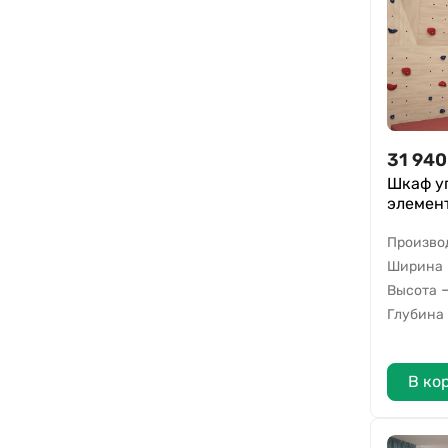
31 940
Шкаф у
элемен
Произво
Ширина
Высота
Глубина
В ко