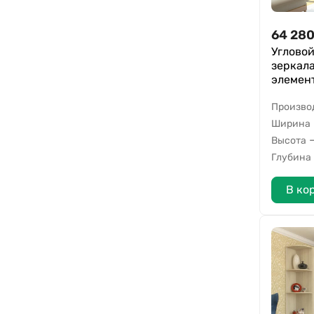
64 28
Угловой
зеркал
элемен
Произво
Ширина
Высота
Глубина
В ко