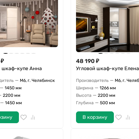
₽
48 190
₽
й шкаф-купе Анна
Угловой шкаф-купе Елена
—
—
дитель
М6, г. Челябинск
Производитель
М6, г. Челя
—
—
1450 мм
Ширина
1266 мм
—
—
2200 мм
Высота
2200 мм
—
—
1450 мм
Глубина
500 мм
рзину
В корзину