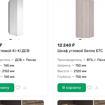
₽
12 240
₽
ловой Ki-Ki ДСВ
Шкаф угловой Белла БТС
—
—
дитель
ДСВ, г. Пенза
Производитель
BTS, г. Пен
—
—
765 мм
Ширина
750 мм
—
—
2152 мм
Высота
2120 мм
—
—
765 мм
Глубина
750 мм
рзину
В корзину