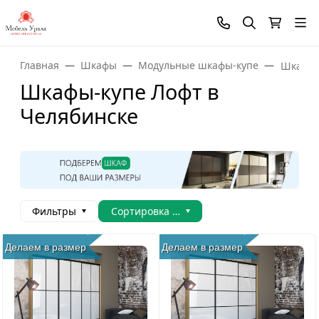
Главная
Шкафы
Модульные шкафы-купе
Шкафы-
Шкафы-купе Лофт в
Челябинске
Фильтры
Сортировка товаров
Делаем в размер
Делаем в размер