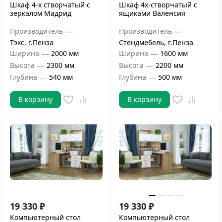
Шкаф 4-х створчатый с
Шкаф 4х-створчатый с
зеркалом Мадрид
ящиками Валенсия
—
—
Производитель
Производитель
Тэкс, г.Пенза
Стендмебель, г.Пенза
—
—
Ширина
2000 мм
Ширина
1600 мм
—
—
Высота
2300 мм
Высота
2200 мм
—
—
Глубина
540 мм
Глубина
500 мм
В корзину
В корзину
19 330
₽
19 330
₽
Компьютерный стол
Компьютерный стол