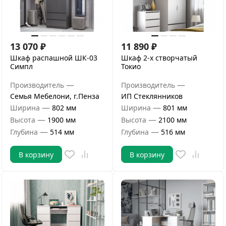
13 070
₽
11 890
₽
Шкаф распашной ШК-03
Шкаф 2-х створчатый
Симпл
Токио
—
—
Производитель
Производитель
Семья Мебелони, г.Пенза
ИП Стеклянников
—
—
Ширина
802 мм
Ширина
801 мм
—
—
Высота
1900 мм
Высота
2100 мм
—
—
Глубина
514 мм
Глубина
516 мм
В корзину
В корзину