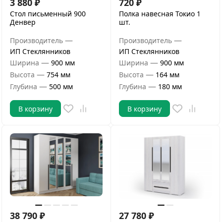
3 880
₽
720
₽
Стол письменный 900
Полка навесная Токио 1
Денвер
шт.
—
—
Производитель
Производитель
ИП Стеклянников
ИП Стеклянников
—
—
Ширина
900 мм
Ширина
900 мм
—
—
Высота
754 мм
Высота
164 мм
—
—
Глубина
500 мм
Глубина
180 мм
В корзину
В корзину
38 790
₽
27 780
₽