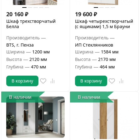
20 160
₽
19 600
₽
Шкаф трехстворчатый
Шкаф четырехстворчатый
Белла
(с ящиками) 1,5 м Брауни
—
—
Производитель
Производитель
BTS, г. Пенза
ИП Стеклянников
—
—
Ширина
1200 мм
Ширина
1584 мм
—
—
Высота
2120 мм
Высота
2170 мм
—
—
Глубина
470 мм
Глубина
464 мм
В корзину
В корзину
В наличии
В наличии