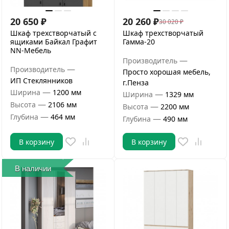
20 650
₽
20 260
₽
30 020
₽
Шкаф трехстворчатый с
Шкаф трехстворчатый
ящиками Байкал Графит
Гамма-20
NN-Мебель
—
Производитель
—
Производитель
Просто хорошая мебель,
ИП Стеклянников
г.Пенза
—
Ширина
1200 мм
—
Ширина
1329 мм
—
Высота
2106 мм
—
Высота
2200 мм
—
Глубина
464 мм
—
Глубина
490 мм
В корзину
В корзину
В наличии