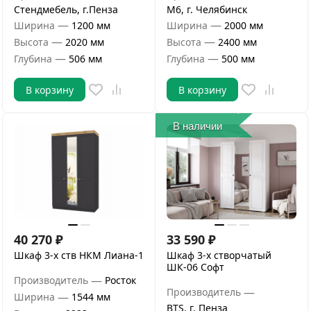
Стендмебель, г.Пенза
М6, г. Челябинск
—
—
Ширина
1200 мм
Ширина
2000 мм
—
—
Высота
2020 мм
Высота
2400 мм
—
—
Глубина
506 мм
Глубина
500 мм
В корзину
В корзину
В наличии
40 270
₽
33 590
₽
Шкаф 3-х ств НКМ Лиана-1
Шкаф 3-х створчатый
ШК-06 Софт
—
Производитель
Росток
—
Производитель
—
Ширина
1544 мм
BTS, г. Пенза