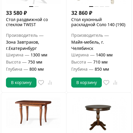
33 580
₽
32 860
₽
Стол раздвижной со
Стол кухонный
стеклом TWIST
раскладной Соло 140 (190)
—
—
Производитель
Производитель
Зона Завтраков,
Майя-мебель, г.
г.Екатеринбург
Челябинск
—
—
Ширина
1300 мм
Ширина
1400 мм
—
—
Высота
750 мм
Высота
710 мм
—
—
Глубина
800 мм
Глубина
850 мм
В корзину
В корзину