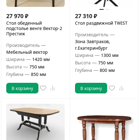
27 970
₽
27 310
₽
Стол обеденный
Стол раздвижной TWIST
подстолье венге Вектор-2
Престиж
—
Производитель
Зона Завтраков,
—
Производитель
г.Екатеринбург
Мебельный вектор
—
Ширина
1300 мм
—
Ширина
1420 мм
—
Высота
750 мм
—
Высота
750 мм
—
Глубина
800 мм
—
Глубина
850 мм
В корзину
В корзину