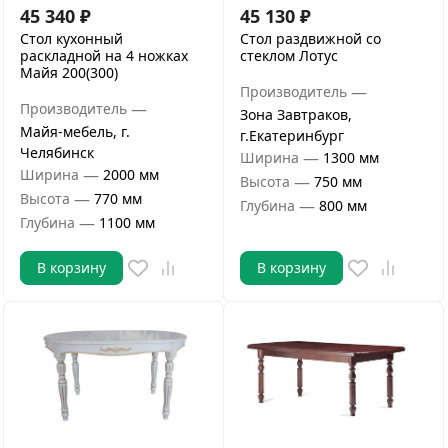
45 340
₽
45 130
₽
Стол кухонный
Стол раздвижной со
раскладной на 4 ножках
стеклом Лотус
Майя 200(300)
—
Производитель
—
Производитель
Зона Завтраков,
Майя-мебель, г.
г.Екатеринбург
Челябинск
—
Ширина
1300 мм
—
Ширина
2000 мм
—
Высота
750 мм
—
Высота
770 мм
—
Глубина
800 мм
—
Глубина
1100 мм
В корзину
В корзину