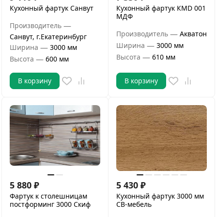
Кухонный фартук Санвут
Кухонный фартук КМD 001
МДФ
—
Производитель
—
Производитель
Акватон
Санвут, г.Екатеринбург
—
Ширина
3000 мм
—
Ширина
3000 мм
—
Высота
610 мм
—
Высота
600 мм
В корзину
В корзину
5 880
₽
5 430
₽
Фартук к столешницам
Кухонный фартук 3000 мм
постформинг 3000 Скиф
СВ-мебель