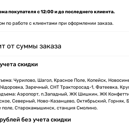
ма покупателя с 12:00 и до последнего клиента.
м по работе с клиентами при оформлении заказа.
т от суммы заказа
 учета скидки
ъема: Чурилово, Шагол, Красное Поле, Копейск, Новосин
Фёдоровка, Заречный, СНТ Тракторосад-1, Фатеевка, Кру
одъема: Аэропорт, п.Западный, ЖК Шишкин, ЖК Конфетти
кое, Северный, Ново-Казанцево, Октябрьский, Горняк, Б
е поле, Старокамышинск, станция Смолино.
 рублей без учета скидки