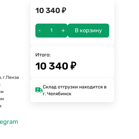
10 340
₽
-
+
В корзину
Итого:
10 340
₽
, г.Пенза
с
Склад отгрузки находится в
мм
г. Челябинск
мм
м
legram