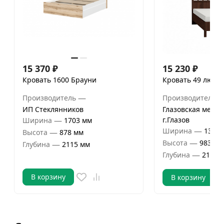
15 370
₽
15 230
₽
Кровать 1600 Брауни
Кровать 49 люкс 
—
Производитель
Производитель
ИП Стеклянников
Глазовская мебел
—
г.Глазов
Ширина
1703 мм
—
Ширина
1300 
—
Высота
878 мм
—
Высота
983 мм
—
Глубина
2115 мм
—
Глубина
2100 
В корзину
В корзину