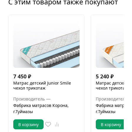
С этим товаром также покупают
7 450
₽
5 240
₽
Матрас детский Junior Smile
Матрас детский Vi
чехол трикотаж
чехол трикотаж
—
Производитель
Производитель
Фабрика матрасов Корона,
Фабрика матрасо
г.Туймазы
г.Туймазы
В корзину
В корзину