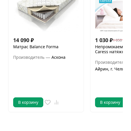
14 090
₽
1 030
₽
1 050
₽
Матрас Balance Forma
Непромокаемый 
Caress натяжной
—
Производитель
Аскона
Производитель
Айрин, г. Челяби
В корзину
В корзину