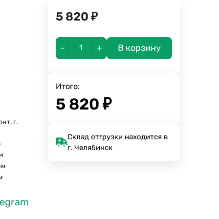
5 820
₽
-
+
В корзину
Итого:
5 820
₽
нт, г.
а
Склад отгрузки находится в
с
г. Челябинск
м
мм
м
legram