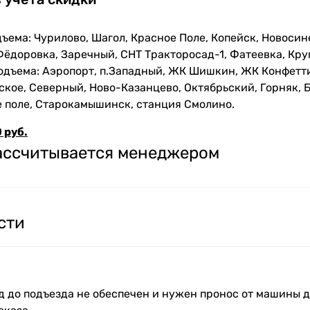
ъема: Чурилово, Шагол, Красное Поле, Копейск, Новосин
Фёдоровка, Заречный, СНТ Тракторосад-1, Фатеевка, Кру
одъема: Аэропорт, п.Западный, ЖК Шишкин, ЖК Конфетти
кое, Северный, Ново-Казанцево, Октябрьский, Горняк, Б
е поле, Старокамышинск, станция Смолино.
 руб.
рассчитывается менеджером
сти
зд до подъезда не обеспечен и нужен пронос от машины д