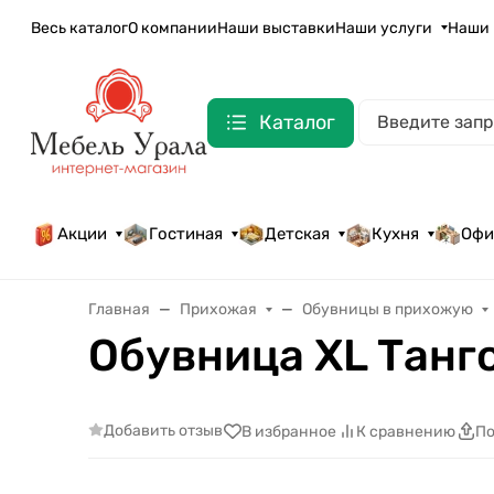
Весь каталог
О компании
Наши выставки
Наши услуги
Наши 
Каталог
Акции
Гостиная
Детская
Кухня
Офи
Главная
Прихожая
Обувницы в прихожую
Обувница XL Танг
Добавить отзыв
В избранное
К сравнению
По