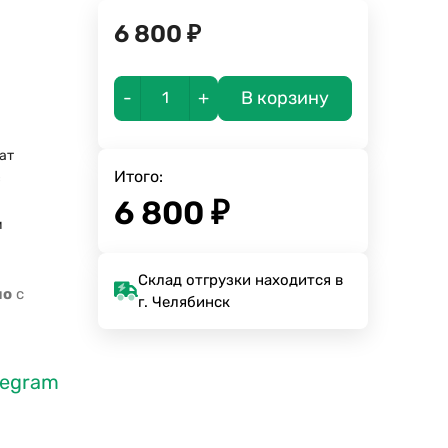
6 800
₽
-
+
В корзину
ат
Итого:
с
6 800
₽
м
Склад отгрузки находится в
но
с
г. Челябинск
legram