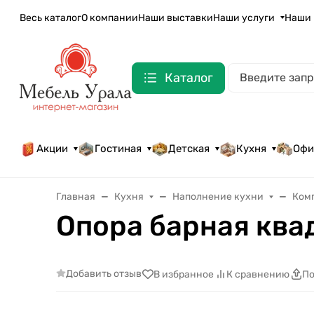
Весь каталог
О компании
Наши выставки
Наши услуги
Наши 
Каталог
Акции
Гостиная
Детская
Кухня
Офи
Главная
Кухня
Наполнение кухни
Ком
Опора барная ква
Добавить отзыв
В избранное
К сравнению
По