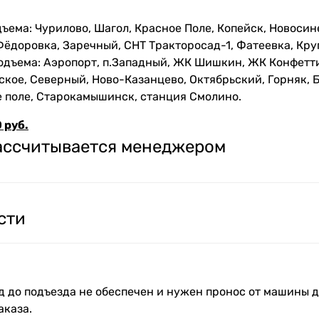
ъема: Чурилово, Шагол, Красное Поле, Копейск, Новосин
Фёдоровка, Заречный, СНТ Тракторосад-1, Фатеевка, Кру
одъема: Аэропорт, п.Западный, ЖК Шишкин, ЖК Конфетти
кое, Северный, Ново-Казанцево, Октябрьский, Горняк, Б
е поле, Старокамышинск, станция Смолино.
 руб.
рассчитывается менеджером
сти
зд до подъезда не обеспечен и нужен пронос от машины д
аказа.