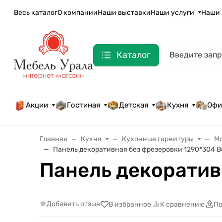
Весь каталог
О компании
Наши выставки
Наши услуги
Наши 
Каталог
Акции
Гостиная
Детская
Кухня
Офи
Главная
Кухня
Кухонные гарнитуры
М
Панель декоративная без фрезеровки 1290*304 В
Панель декоратив
Добавить отзыв
В избранное
К сравнению
По