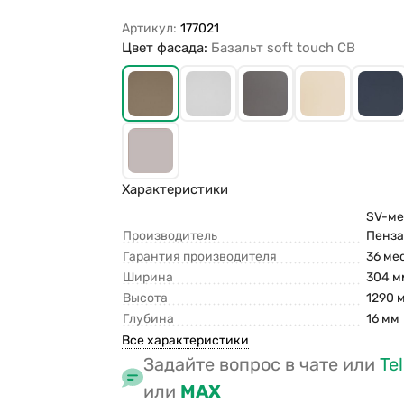
Артикул:
177021
Цвет фасада:
Базальт soft touch СВ
Характеристики
SV-меб
Производитель
Пенз
Гарантия производителя
36 ме
Ширина
304 м
Высота
1290 
Глубина
16 мм
Все характеристики
Задайте вопрос в чате или
Te
или
MAX