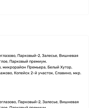
еглазово, Парковый-2, Залесье, Вишневая
глое, Парковый премиум.
, микрорайон Премьера, Белый Хутор,
ажово, Копейск 2-й участок, Славино, мкр.
еглазово, Парковый-2, Залесье, Вишневая
глое, Парковый премиум.