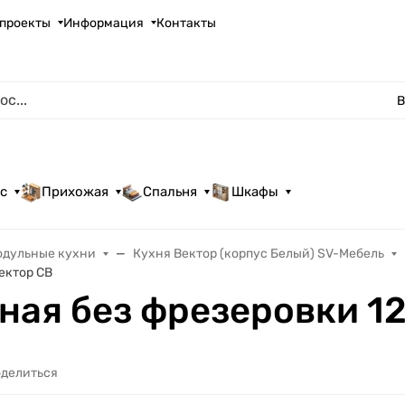
проекты
Информация
Контакты
В
с
Прихожая
Спальня
Шкафы
одульные кухни
Кухня Вектор (корпус Белый) SV-Мебель
ектор СВ
ная без фрезеровки 1
делиться