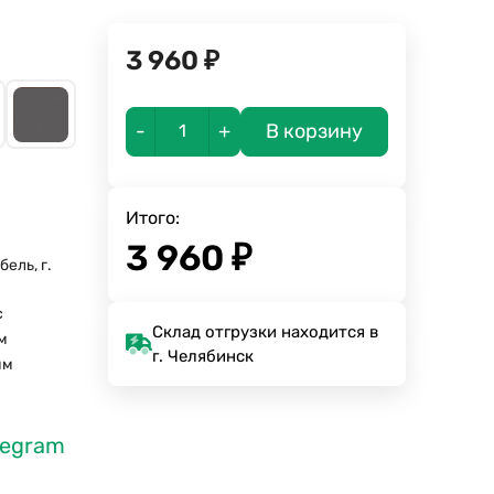
3 960
₽
-
+
В корзину
Итого:
3 960
₽
ель, г.
а
с
Склад отгрузки находится в
м
г. Челябинск
мм
legram