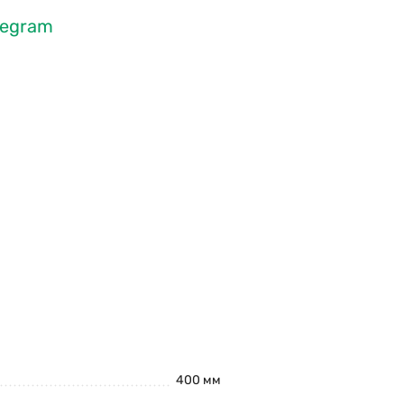
legram
400 мм