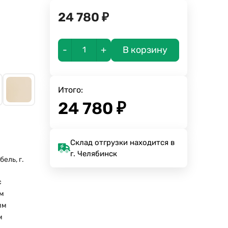
24 780
₽
-
+
В корзину
Итого:
24 780
₽
Склад отгрузки находится в
г. Челябинск
ель, г.
а
с
м
мм
м