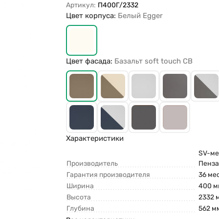
Артикул:
П400Г/2332
Цвет корпуса:
Белый Egger
Цвет фасада:
Базальт soft touch СВ
Характеристики
SV-меб
Производитель
Пенз
Гарантия производителя
36 ме
Ширина
400 м
Высота
2332 
Глубина
562 м