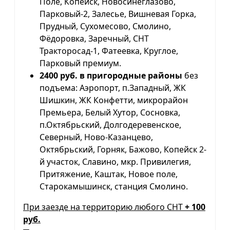
Поле, Копейск, Новосинеглазово,
Парковый-2, Залесье, Вишневая Горка,
Прудный, Сухомесово, Смолино,
Фёдоровка, Заречный, СНТ
Тракторосад-1, Фатеевка, Круглое,
Парковый премиум.
2400 руб. в пригородные районы
без
подъема: Аэропорт, п.Западный, ЖК
Шишкин, ЖК Конфетти, микрорайон
Премьера, Белый Хутор, Сосновка,
п.Октябрьский, Долгодеревенское,
Северный, Ново-Казанцево,
Октябрьский, Горняк, Бажово, Копейск 2-
й участок, Славино, мкр. Привилегия,
Притяжение, Каштак, Новое поле,
Старокамышинск, станция Смолино.
При заезде на территорию любого СНТ
+ 100
руб.