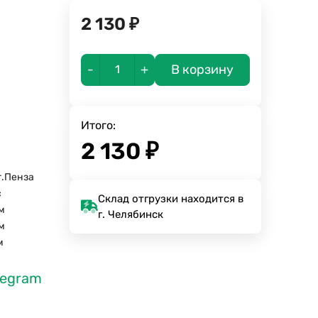
2 130
₽
-
+
В корзину
Итого:
2 130
₽
г.Пенза
с
Склад отгрузки находится в
м
г. Челябинск
м
м
legram