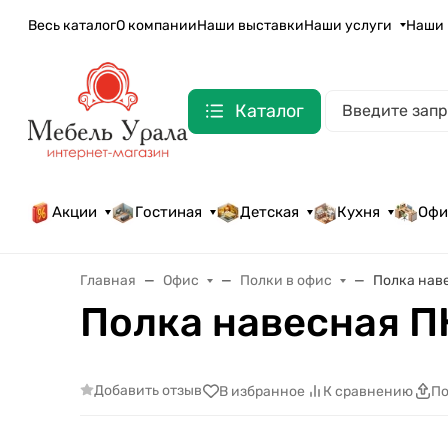
Весь каталог
О компании
Наши выставки
Наши услуги
Наши 
Каталог
Акции
Гостиная
Детская
Кухня
Офи
Главная
Офис
Полки в офис
Полка нав
Полка навесная П
Добавить отзыв
В избранное
К сравнению
По