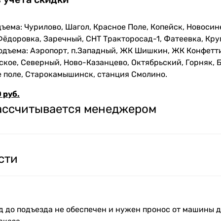
ъема: Чурилово, Шагол, Красное Поле, Копейск, Новосин
Фёдоровка, Заречный, СНТ Тракторосад-1, Фатеевка, Кру
одъема: Аэропорт, п.Западный, ЖК Шишкин, ЖК Конфетти
кое, Северный, Ново-Казанцево, Октябрьский, Горняк, Б
е поле, Старокамышинск, станция Смолино.
 руб.
рассчитывается менеджером
сти
зд до подъезда не обеспечен и нужен пронос от машины д