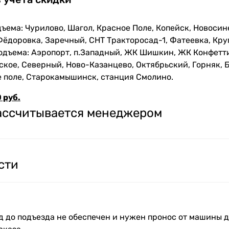
ъема: Чурилово, Шагол, Красное Поле, Копейск, Новосин
Фёдоровка, Заречный, СНТ Тракторосад-1, Фатеевка, Кру
одъема: Аэропорт, п.Западный, ЖК Шишкин, ЖК Конфетти
кое, Северный, Ново-Казанцево, Октябрьский, Горняк, Б
е поле, Старокамышинск, станция Смолино.
 руб.
рассчитывается менеджером
сти
зд до подъезда не обеспечен и нужен пронос от машины д