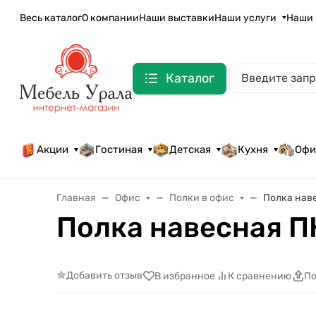
Весь каталог
О компании
Наши выставки
Наши услуги
Наши 
Каталог
Акции
Гостиная
Детская
Кухня
Офи
Главная
Офис
Полки в офис
Полка нав
Полка навесная П
Добавить отзыв
В избранное
К сравнению
По