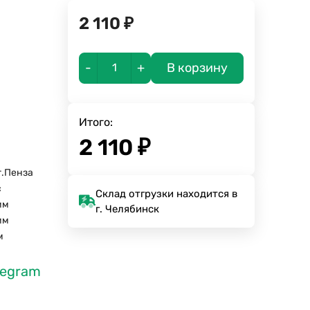
2 110
₽
-
+
В корзину
Итого:
2 110
₽
г.Пенза
с
Склад отгрузки находится в
мм
г. Челябинск
мм
м
legram