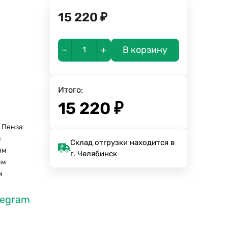
15 220
₽
-
+
В корзину
Итого:
15 220
₽
. Пенза
с
Склад отгрузки находится в
мм
г. Челябинск
мм
м
legram