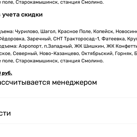
е поле, Старокамышинск, станция Смолино.
з учета скидки
ъема: Чурилово, Шагол, Красное Поле, Копейск, Новосин
Фёдоровка, Заречный, СНТ Тракторосад-1, Фатеевка, Кру
одъема: Аэропорт, п.Западный, ЖК Шишкин, ЖК Конфетти
кое, Северный, Ново-Казанцево, Октябрьский, Горняк, Б
е поле, Старокамышинск, станция Смолино.
 руб.
рассчитывается менеджером
сти