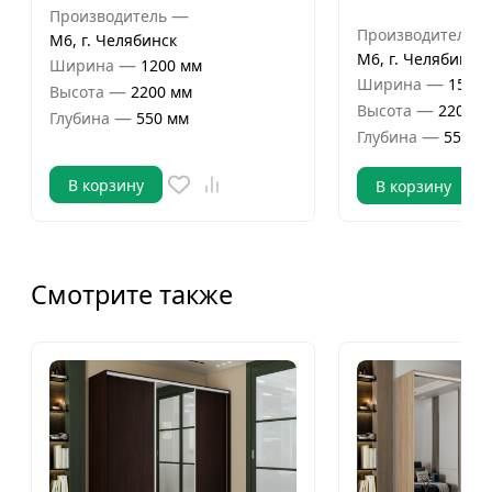
—
Производитель
Производитель
М6, г. Челябинск
М6, г. Челябинск
—
Ширина
1200 мм
—
Ширина
1500 
—
Высота
2200 мм
—
Высота
2200 м
—
Глубина
550 мм
—
Глубина
550 м
В корзину
В корзину
Смотрите также