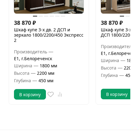
38 870
₽
38 870
₽
Шкаф купе 3-х дв. 2 ДСП и
Шкаф купе 3-х дв.
зеркало 1800/2200/450 Экспресс
ДСП 1800/2200/45
2
Производитель
—
Производитель
Е1, г.Белореченск
Е1, г.Белореченск
—
Ширина
1800 
—
Ширина
1800 мм
—
Высота
2200 м
—
Высота
2200 мм
—
Глубина
450 м
—
Глубина
450 мм
В корзину
В корзину