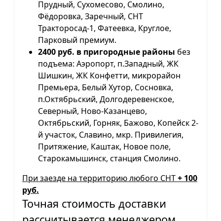
Прудный, Сухомесово, Смолино,
Фёдоровка, Заречный, СНТ
Тракторосад-1, Фатеевка, Круглое,
Парковый премиум.
2400 руб. в пригородные районы
без
подъема: Аэропорт, п.Западный, ЖК
Шишкин, ЖК Конфетти, микрорайон
Премьера, Белый Хутор, Сосновка,
п.Октябрьский, Долгодеревенское,
Северный, Ново-Казанцево,
Октябрьский, Горняк, Бажово, Копейск 2-
й участок, Славино, мкр. Привилегия,
Притяжение, Каштак, Новое поле,
Старокамышинск, станция Смолино.
При заезде на территорию любого СНТ
+ 100
руб.
Точная стоимость доставки
рассчитывается менеджером