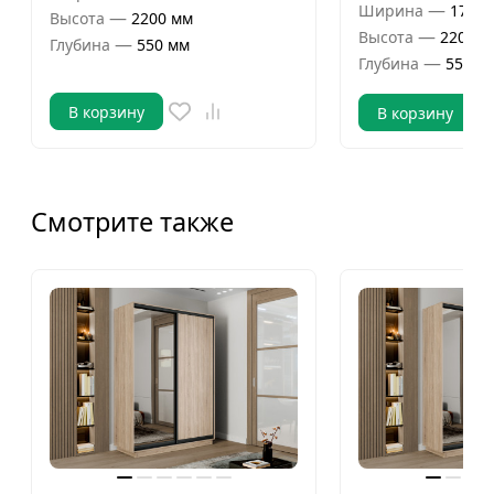
—
Ширина
1700 
—
Высота
2200 мм
—
Высота
2200 м
—
Глубина
550 мм
—
Глубина
550 м
В корзину
В корзину
Смотрите также