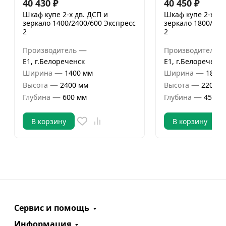
40 430
₽
40 450
₽
Шкаф купе 2-х дв. ДСП и
Шкаф купе 2-х дв
зеркало 1400/2400/600 Экспресс
зеркало 1800/220
2
2
—
Производитель
Производитель
Е1, г.Белореченск
Е1, г.Белореченск
—
—
Ширина
1400 мм
Ширина
1800 
—
—
Высота
2400 мм
Высота
2200 м
—
—
Глубина
600 мм
Глубина
450 м
В корзину
В корзину
Сервис и помощь
Информация