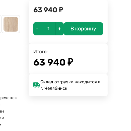
63 940
₽
-
+
В корзину
Итого:
63 940
₽
Склад отгрузки находится в
г. Челябинск
ореченск
с
мм
мм
м