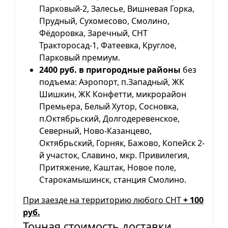
Парковый-2, Залесье, Вишневая Горка,
Прудный, Сухомесово, Смолино,
Фёдоровка, Заречный, СНТ
Тракторосад-1, Фатеевка, Круглое,
Парковый премиум.
2400 руб. в пригородные районы
без
подъема: Аэропорт, п.Западный, ЖК
Шишкин, ЖК Конфетти, микрорайон
Премьера, Белый Хутор, Сосновка,
п.Октябрьский, Долгодеревенское,
Северный, Ново-Казанцево,
Октябрьский, Горняк, Бажово, Копейск 2-
й участок, Славино, мкр. Привилегия,
Притяжение, Каштак, Новое поле,
Старокамышинск, станция Смолино.
При заезде на территорию любого СНТ
+ 100
руб.
Точная стоимость доставки