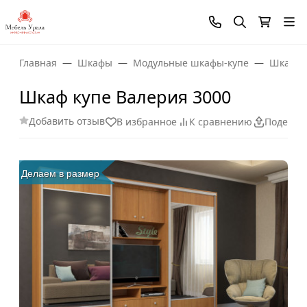
Главная
Шкафы
Модульные шкафы-купе
Шкаф-к
Шкаф купе Валерия 3000
Добавить отзыв
В избранное
К сравнению
Поделит
Делаем в размер