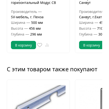
горизонтальный Модус СВ
Санвут
—
Производитель
Производитель
SV-мебель, г. Пенза
Санвут, г.Екатери
—
—
Ширина
500 мм
Ширина
450 м
—
—
Высота
456 мм
Высота
710 мм
—
—
Глубина
296 мм
Глубина
300 м
В корзину
В корзину
С этим товаром также покупают