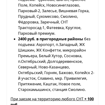
Поле, Копейск, Новосинеглазово,
Парковый-2, Залесье, Вишневая Горка,
Прудный, Сухомесово, Смолино,
Фёдоровка, Заречный, СНТ
Тракторосад-1, Фатеевка, Круглое,
Парковый премиум.
2400 руб. в пригородные районы
без
подъема: Аэропорт, п.Западный, ЖК
Шишкин, ЖК Конфетти, микрорайон
Премьера, Белый Хутор, Сосновка,
п.Октябрьский, Долгодеревенское,
Северный, Ново-Казанцево,
Октябрьский, Горняк, Бажово, Копейск 2-
й участок, Славино, мкр. Привилегия,
Притяжение, Каштак, Новое поле,
Старокамышинск, станция Смолино.
При заезде на территорию любого СНТ
+ 100
руб.