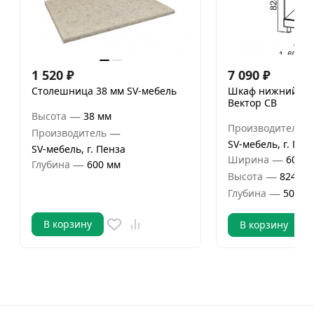
1 520
₽
7 090
₽
Столешница 38 мм SV-мебель
Шкаф нижний 600
Вектор СВ
—
Высота
38 мм
Производитель
—
Производитель
SV-мебель, г. Пен
SV-мебель, г. Пенза
—
Ширина
600 м
—
Глубина
600 мм
—
Высота
824 мм
—
Глубина
506 м
В корзину
В корзину