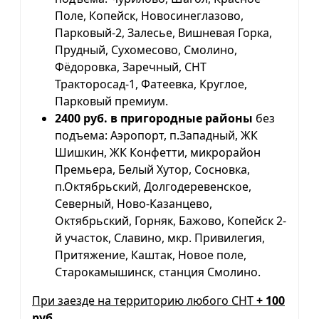
Поле, Копейск, Новосинеглазово,
Парковый-2, Залесье, Вишневая Горка,
Прудный, Сухомесово, Смолино,
Фёдоровка, Заречный, СНТ
Тракторосад-1, Фатеевка, Круглое,
Парковый премиум.
2400 руб. в пригородные районы
без
подъема: Аэропорт, п.Западный, ЖК
Шишкин, ЖК Конфетти, микрорайон
Премьера, Белый Хутор, Сосновка,
п.Октябрьский, Долгодеревенское,
Северный, Ново-Казанцево,
Октябрьский, Горняк, Бажово, Копейск 2-
й участок, Славино, мкр. Привилегия,
Притяжение, Каштак, Новое поле,
Старокамышинск, станция Смолино.
При заезде на территорию любого СНТ
+ 100
руб.