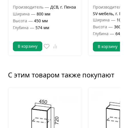
—
Производитель
ДСВ, г. Пенза
Производитель
—
SV-мебель, г. Пен
Ширина
800 мм
—
Ширина
1000 
—
Высота
450 мм
—
Высота
360 мм
—
Глубина
574 мм
—
Глубина
646 м
В корзину
В корзину
С этим товаром также покупают