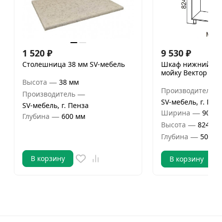
1 520
₽
9 530
₽
Столешница 38 мм SV-мебель
Шкаф нижний 100
мойку Вектор СВ
—
Высота
38 мм
Производитель
—
Производитель
SV-мебель, г. Пен
SV-мебель, г. Пенза
—
Ширина
900 м
—
Глубина
600 мм
—
Высота
824 мм
—
Глубина
506 м
В корзину
В корзину