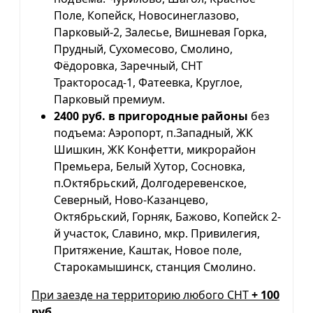
Поле, Копейск, Новосинеглазово,
Парковый-2, Залесье, Вишневая Горка,
Прудный, Сухомесово, Смолино,
Фёдоровка, Заречный, СНТ
Тракторосад-1, Фатеевка, Круглое,
Парковый премиум.
2400 руб. в пригородные районы
без
подъема: Аэропорт, п.Западный, ЖК
Шишкин, ЖК Конфетти, микрорайон
Премьера, Белый Хутор, Сосновка,
п.Октябрьский, Долгодеревенское,
Северный, Ново-Казанцево,
Октябрьский, Горняк, Бажово, Копейск 2-
й участок, Славино, мкр. Привилегия,
Притяжение, Каштак, Новое поле,
Старокамышинск, станция Смолино.
При заезде на территорию любого СНТ
+ 100
руб.