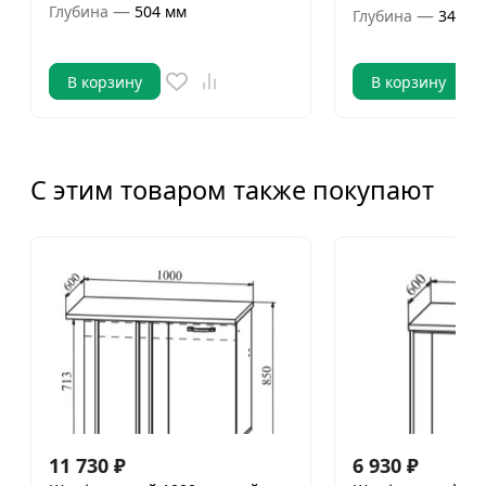
—
Глубина
504 мм
—
Глубина
346 м
В корзину
В корзину
С этим товаром также покупают
11 730
₽
6 930
₽