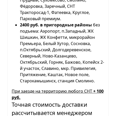
Прудный, Сухомесово, Смолино,
Фёдоровка, Заречный, СНТ
Тракторосад-1, Фатеевка, Круглое,
Парковый премиум.
2400 руб. в пригородные районы
без
подъема: Аэропорт, п.Западный, ЖК
Шишкин, ЖК Конфетти, микрорайон
Премьера, Белый Хутор, Сосновка,
п.Октябрьский, Долгодеревенское,
Северный, Ново-Казанцево,
Октябрьский, Горняк, Бажово, Копейск 2-
й участок, Славино, мкр. Привилегия,
Притяжение, Каштак, Новое поле,
Старокамышинск, станция Смолино.
При заезде на территорию любого СНТ
+ 100
руб.
Точная стоимость доставки
рассчитывается менеджером