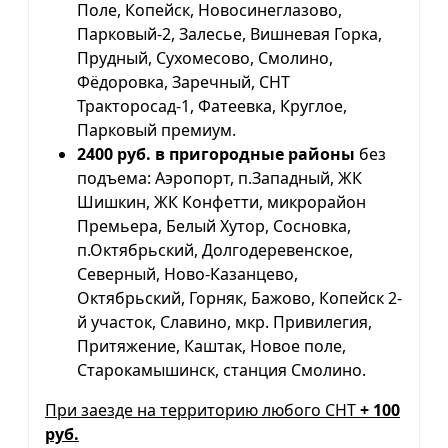
Поле, Копейск, Новосинеглазово,
Парковый-2, Залесье, Вишневая Горка,
Прудный, Сухомесово, Смолино,
Фёдоровка, Заречный, СНТ
Тракторосад-1, Фатеевка, Круглое,
Парковый премиум.
2400 руб. в пригородные районы
без
подъема: Аэропорт, п.Западный, ЖК
Шишкин, ЖК Конфетти, микрорайон
Премьера, Белый Хутор, Сосновка,
п.Октябрьский, Долгодеревенское,
Северный, Ново-Казанцево,
Октябрьский, Горняк, Бажово, Копейск 2-
й участок, Славино, мкр. Привилегия,
Притяжение, Каштак, Новое поле,
Старокамышинск, станция Смолино.
При заезде на территорию любого СНТ
+ 100
руб.