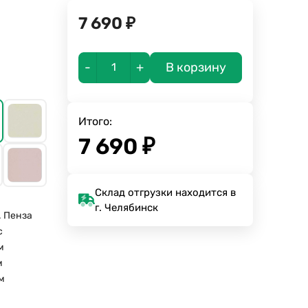
7 690
₽
-
+
В корзину
Итого:
7 690
₽
Склад отгрузки находится в
г. Челябинск
. Пенза
с
м
м
м