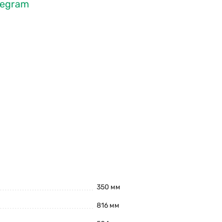
legram
350 мм
816 мм