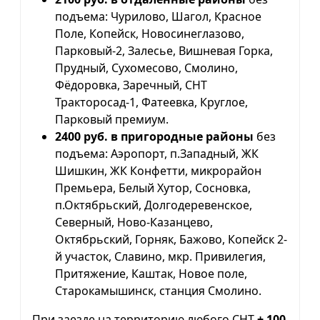
подъема: Чурилово, Шагол, Красное
Поле, Копейск, Новосинеглазово,
Парковый-2, Залесье, Вишневая Горка,
Прудный, Сухомесово, Смолино,
Фёдоровка, Заречный, СНТ
Тракторосад-1, Фатеевка, Круглое,
Парковый премиум.
2400 руб. в пригородные районы
без
подъема: Аэропорт, п.Западный, ЖК
Шишкин, ЖК Конфетти, микрорайон
Премьера, Белый Хутор, Сосновка,
п.Октябрьский, Долгодеревенское,
Северный, Ново-Казанцево,
Октябрьский, Горняк, Бажово, Копейск 2-
й участок, Славино, мкр. Привилегия,
Притяжение, Каштак, Новое поле,
Старокамышинск, станция Смолино.
При заезде на территорию любого СНТ
+ 100