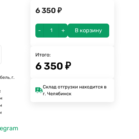
6 350
₽
-
+
В корзину
Итого:
6 350
₽
ель, г.
а
Склад отгрузки находится в
с
г. Челябинск
м
м
м
legram