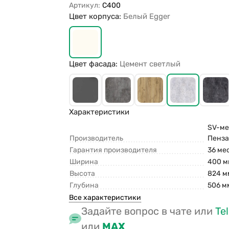
Артикул:
С400
Цвет корпуса:
Белый Egger
Цвет фасада:
Цемент светлый
Характеристики
SV-меб
Производитель
Пенз
Гарантия производителя
36 ме
Ширина
400 м
Высота
824 м
Глубина
506 м
Все характеристики
Задайте вопрос в чате или
Te
или
MAX