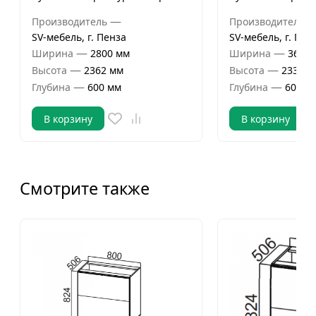
—
Производитель
Производитель
SV-мебель, г. Пенза
SV-мебель, г. Пен
—
—
Ширина
2800 мм
Ширина
3600 
—
—
Высота
2362 мм
Высота
2332 м
—
—
Глубина
600 мм
Глубина
600 м
В корзину
В корзину
Смотрите также