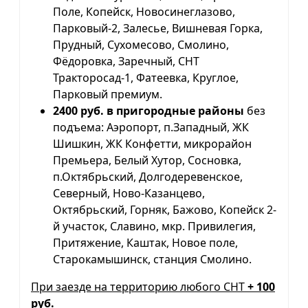
Поле, Копейск, Новосинеглазово,
Парковый-2, Залесье, Вишневая Горка,
Прудный, Сухомесово, Смолино,
Фёдоровка, Заречный, СНТ
Тракторосад-1, Фатеевка, Круглое,
Парковый премиум.
2400 руб. в пригородные районы
без
подъема: Аэропорт, п.Западный, ЖК
Шишкин, ЖК Конфетти, микрорайон
Премьера, Белый Хутор, Сосновка,
п.Октябрьский, Долгодеревенское,
Северный, Ново-Казанцево,
Октябрьский, Горняк, Бажово, Копейск 2-
й участок, Славино, мкр. Привилегия,
Притяжение, Каштак, Новое поле,
Старокамышинск, станция Смолино.
При заезде на территорию любого СНТ
+ 100
руб.