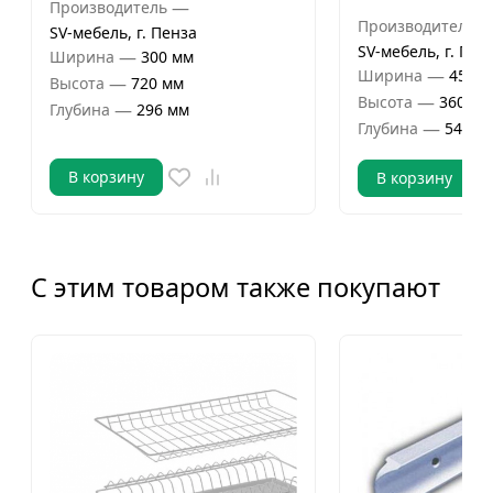
—
Производитель
Производитель
SV-мебель, г. Пенза
SV-мебель, г. Пен
—
Ширина
300 мм
—
Ширина
450 м
—
Высота
720 мм
—
Высота
360 мм
—
Глубина
296 мм
—
Глубина
546 м
В корзину
В корзину
С этим товаром также покупают