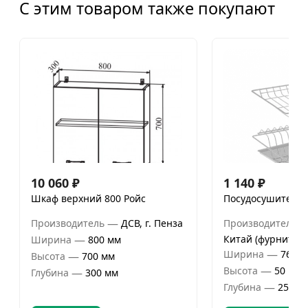
С этим товаром также покупают
10 060
₽
1 140
₽
Шкаф верхний 800 Ройс
Посудосушитель 
—
Производитель
ДСВ, г. Пенза
Производитель
—
Китай (фурнитура
Ширина
800 мм
—
Ширина
768 м
—
Высота
700 мм
—
Высота
50 мм
—
Глубина
300 мм
—
Глубина
256 м