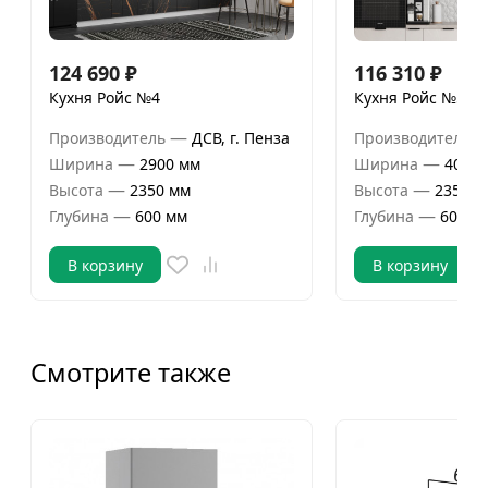
124 690
₽
116 310
₽
Кухня Ройс №4
Кухня Ройс №5
—
Производитель
ДСВ, г. Пенза
Производитель
—
—
Ширина
2900 мм
Ширина
4000 
—
—
Высота
2350 мм
Высота
2350 м
—
—
Глубина
600 мм
Глубина
600 м
В корзину
В корзину
Смотрите также