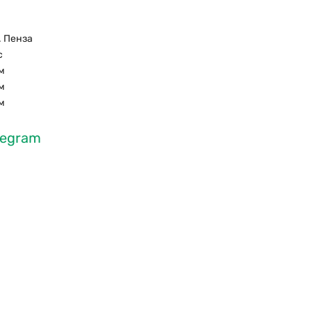
. Пенза
с
м
м
м
legram