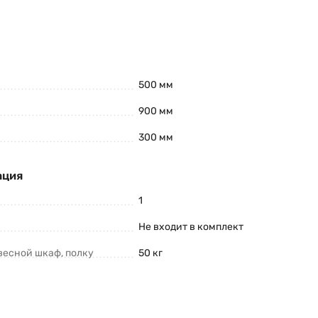
500 мм
900 мм
300 мм
ация
1
Не входит в комплект
весной шкаф, полку
50 кг