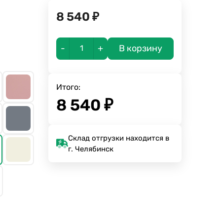
8 540
₽
-
+
В корзину
Итого:
8 540
₽
Склад отгрузки находится в
г. Челябинск