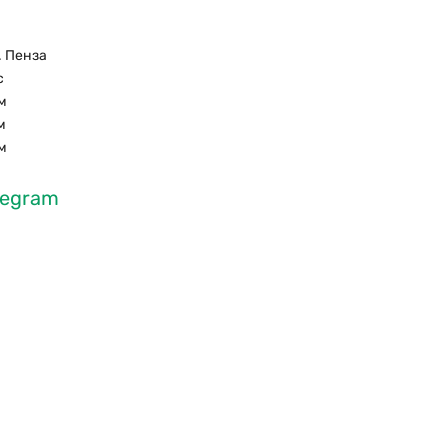
. Пенза
с
м
м
м
legram