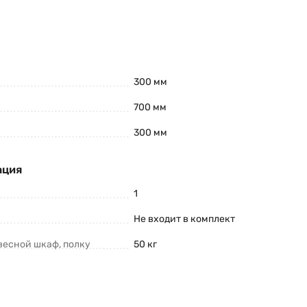
300 мм
700 мм
300 мм
ация
1
Не входит в комплект
весной шкаф, полку
50 кг