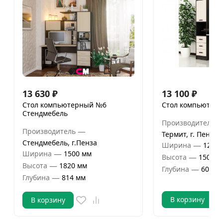
13 630
₽
13 100
₽
Стол компьютерный №6
Стол компьютерн
Стендмебель
Производитель
—
Производитель
Термит, г. Пенза
Стендмебель, г.Пенза
—
Ширина
1255 
—
Ширина
1500 мм
—
Высота
1500 м
—
Высота
1820 мм
—
Глубина
600 м
—
Глубина
814 мм
В корзину
В корзину