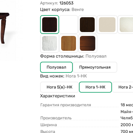
Артикул:
126053
Цвет корпуса:
Венге
Форма столешницы:
Полуовал
Полуовал
Прямоугольная
Вид ножек:
Нога 1-НК
Нога 5(в)-НК
Нога 1-НК
Нога 2
Характеристики
Гарантия производителя
18 ме
Майя-
Производитель
Челяб
Ширина
2000 
Высота
700 м