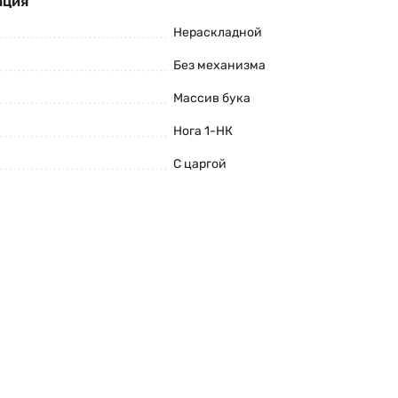
ация
Нераскладной
Без механизма
Массив бука
Нога 1-НК
С царгой