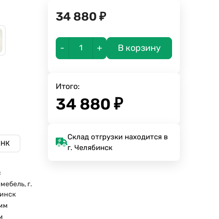
34 880
₽
-
+
В корзину
Итого:
34 880
₽
Склад отгрузки находится в
-НК
г. Челябинск
с
мебель, г.
инск
мм
м