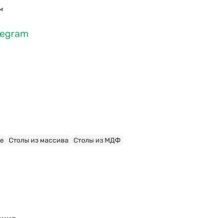
м
legram
е
Столы из массива
Столы из МДФ