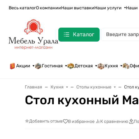
Весь каталог
О компании
Наши выставки
Наши услуги
Наши 
Каталог
Акции
Гостиная
Детская
Кухня
Офи
Главная
Кухня
Столы кухонные
Стол к
Стол кухонный М
Добавить отзыв
В избранное
К сравнению
По