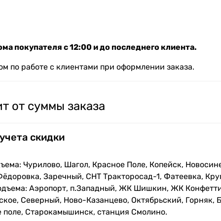
ма покупателя с 12:00 и до последнего клиента.
м по работе с клиентами при оформлении заказа.
т от суммы заказа
 учета скидки
ъема: Чурилово, Шагол, Красное Поле, Копейск, Новосин
Фёдоровка, Заречный, СНТ Тракторосад-1, Фатеевка, Кру
одъема: Аэропорт, п.Западный, ЖК Шишкин, ЖК Конфетти
кое, Северный, Ново-Казанцево, Октябрьский, Горняк, Б
е поле, Старокамышинск, станция Смолино.