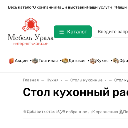
Весь каталог
О компании
Наши выставки
Наши услуги
Наши 
Каталог
Акции
Гостиная
Детская
Кухня
Офи
Главная
Кухня
Столы кухонные
Стол к
Стол кухонный ра
Добавить отзыв
В избранное
К сравнению
По