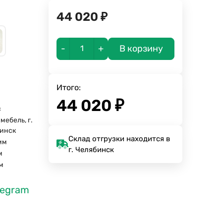
44 020
₽
-
+
В корзину
Итого:
44 020
₽
с
мебель, г.
инск
Склад отгрузки находится в
мм
г. Челябинск
м
м
legram