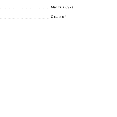
Массив бука
С царгой