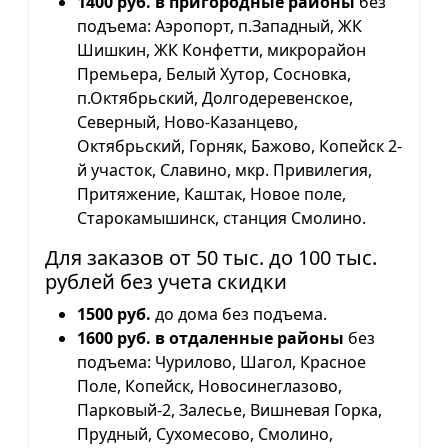
1400 руб. в пригородные районы
без
подъема: Аэропорт, п.Западный, ЖК
Шишкин, ЖК Конфетти, микрорайон
Премьера, Белый Хутор, Сосновка,
п.Октябрьский, Долгодеревенское,
Северный, Ново-Казанцево,
Октябрьский, Горняк, Бажово, Копейск 2-
й участок, Славино, мкр. Привилегия,
Притяжение, Каштак, Новое поле,
Старокамышинск, станция Смолино.
Для заказов от 50 тыс. до 100 тыс.
рублей без учета скидки
1500 руб.
до дома без подъема.
1600 руб. в отдаленные районы
без
подъема: Чурилово, Шагол, Красное
Поле, Копейск, Новосинеглазово,
Парковый-2, Залесье, Вишневая Горка,
Прудный, Сухомесово, Смолино,