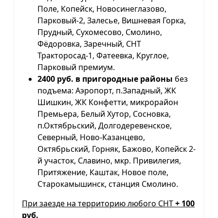
Поле, Копейск, Новосинеглазово,
Парковый-2, Залесье, Вишневая Горка,
Прудный, Сухомесово, Смолино,
Фёдоровка, Заречный, СНТ
Тракторосад-1, Фатеевка, Круглое,
Парковый премиум.
2400 руб. в пригородные районы
без
подъема: Аэропорт, п.Западный, ЖК
Шишкин, ЖК Конфетти, микрорайон
Премьера, Белый Хутор, Сосновка,
п.Октябрьский, Долгодеревенское,
Северный, Ново-Казанцево,
Октябрьский, Горняк, Бажово, Копейск 2-
й участок, Славино, мкр. Привилегия,
Притяжение, Каштак, Новое поле,
Старокамышинск, станция Смолино.
При заезде на территорию любого СНТ
+ 100
руб.