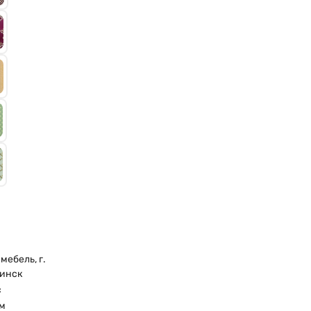
мебель, г.
инск
с
м