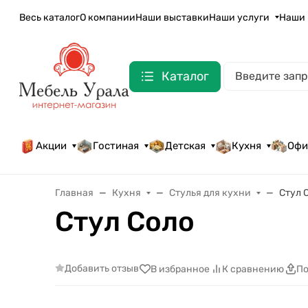
Весь каталог
О компании
Наши выставки
Наши услуги
Наши 
Каталог
Акции
Гостиная
Детская
Кухня
Офи
Главная
Кухня
Стулья для кухни
Стул 
Стул Соло
Добавить отзыв
В избранное
К сравнению
По